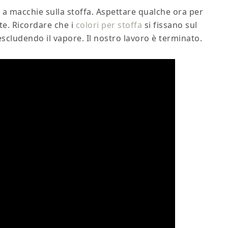
e a macchie sulla stoffa. Aspettare qualche ora per
te. Ricordare che i
colori per stoffa
si fissano sul
 escludendo il vapore. Il nostro lavoro è terminato.