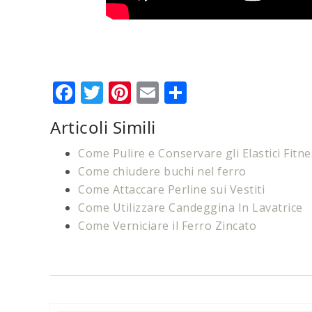
Facebook
Twitter
Pinterest
Email
Condividi
Articoli Simili
Come Pulire e Conservare gli Elastici Fitne
Come chiudere buchi nel ferro
Come Attaccare Perline sui Vestiti
Come Utilizzare Candeggina In Lavatrice
Come Verniciare il Ferro Zincato