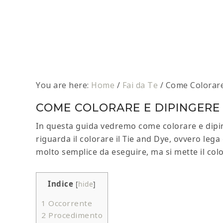
You are here:
Home
/
Fai da Te
/
Come Colorare 
COME COLORARE E DIPINGERE 
In questa guida vedremo come colorare e dipi
riguarda il colorare il Tie and Dye, ovvero lega e
molto semplice da eseguire, ma si mette il color
Indice
[
hide
]
1
Occorrente
2
Procedimento