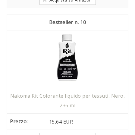
10
Nakoma Rit Colorante liquido per tessuti, Nero,
236 ml
15,64 EUR