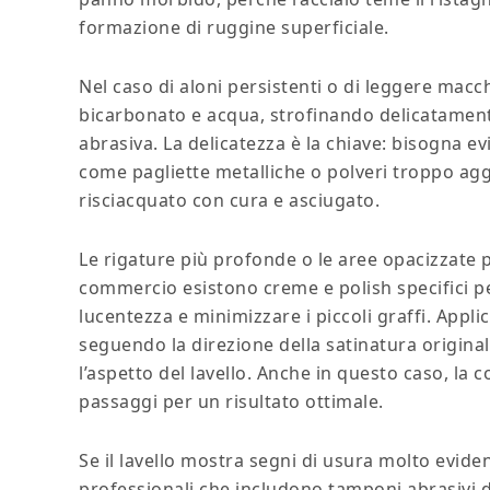
formazione di ruggine superficiale.
Nel caso di aloni persistenti o di leggere macc
bicarbonato e acqua, strofinando delicatamen
abrasiva. La delicatezza è la chiave: bisogna ev
come pagliette metalliche o polveri troppo aggr
risciacquato con cura e asciugato.
Le rigature più profonde o le aree opacizzate 
commercio esistono creme e polish specifici per
lucentezza e minimizzare i piccoli graffi. Appl
seguendo la direzione della satinatura original
l’aspetto del lavello. Anche in questo caso, la 
passaggi per un risultato ottimale.
Se il lavello mostra segni di usura molto evident
professionali che includono tamponi abrasivi di