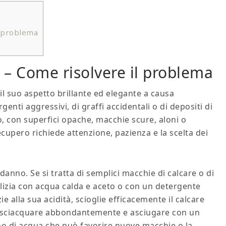
il problema
​​ – Come risolvere il problema
il suo aspetto brillante ed elegante a causa
genti aggressivi, di graffi accidentali o di depositi di
, con superfici opache, macchie scure, aloni o
ecupero richiede attenzione, pazienza e la scelta dei
danno. Se si tratta di semplici macchie di calcare o di
lizia con acqua calda e aceto o con un detergente
ie alla sua acidità, scioglie efficacemente il calcare
 risciacquare abbondantemente e asciugare con un
no di acqua che può favorire nuove macchie o la