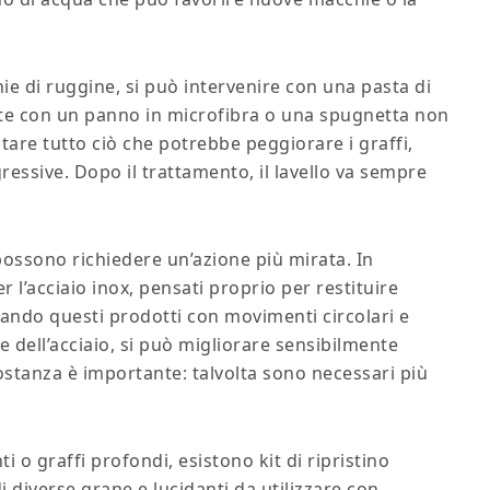
hie di ruggine, si può intervenire con una pasta di
te con un panno in microfibra o una spugnetta non
itare tutto ciò che potrebbe peggiorare i graffi,
essive. Dopo il trattamento, il lavello va sempre
possono richiedere un’azione più mirata. In
 l’acciaio inox, pensati proprio per restituire
icando questi prodotti con movimenti circolari e
e dell’acciaio, si può migliorare sensibilmente
costanza è importante: talvolta sono necessari più
i o graffi profondi, esistono kit di ripristino
 diverse grane e lucidanti da utilizzare con