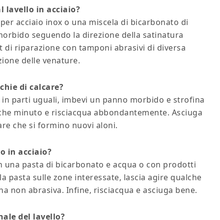
 lavello in acciaio?
a per acciaio inox o una miscela di bicarbonato di
morbido seguendo la direzione della satinatura
kit di riparazione con tamponi abrasivi di diversa
zione delle venature.
chie di calcare?
in parti uguali, imbevi un panno morbido e strofina
alche minuto e risciacqua abbondantemente. Asciuga
are che si formino nuovi aloni.
o in acciaio?
n una pasta di bicarbonato e acqua o con prodotti
a la pasta sulle zone interessate, lascia agire qualche
a non abrasiva. Infine, risciacqua e asciuga bene.
nale del lavello?