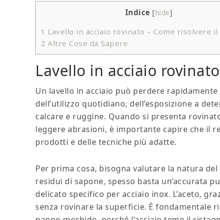
Indice
[
hide
]
1
Lavello in acciaio rovinato​​ – Come risolvere 
2
Altre Cose da Sapere
Lavello in acciaio rovinato
Un lavello in acciaio può perdere rapidamente 
dell’utilizzo quotidiano, dell’esposizione a deter
calcare e ruggine. Quando si presenta rovinato
leggere abrasioni, è importante capire che il r
prodotti e delle tecniche più adatte.
Per prima cosa, bisogna valutare la natura del 
residui di sapone, spesso basta un’accurata pu
delicato specifico per acciaio inox. L’aceto, graz
senza rovinare la superficie. È fondamentale
panno morbido, perché l’acciaio teme il ristag