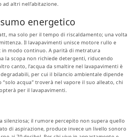
ad altri nell’abitazione.
nsumo energetico
t, ma solo per il tempo di riscaldamento; una volta
mittenza. Il lavapavimenti unisce motore rullo e
 in modo continuo. A parità di metratura
ma la scopa non richiede detergenti, riducendo
ltro canto, l’acqua da smaltire nel lavapavimenti è
degradabili, per cui il bilancio ambientale dipende
o “solo acqua” troverà nel vapore il suo alleato, chi
opterà per il lavapavimenti.
sta silenziosa; il rumore percepito non supera quello
tato di aspirazione, produce invece un livello sonoro
no ai 70 decibel. Per chi vive in appartamento e