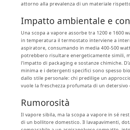
attorno alla prevalenza di un materiale rispetto 
Impatto ambientale e co
Una scopa a vapore assorbe tra 1200 e 1600 wat
in temperatura il termostato interviene a inter
aspiratore, consumando in media 400‑500 watt
potrebbero risultare energeticamente simili, 
l’impatto di packaging e sostanze chimiche. D’a
minima e i detergenti specifici sono spesso bio
dallo stile personale: chi predilige un approcci
vuole la freschezza profumata di un detersivo 
Rumorosità
Il vapore sibila, ma la scopa a vapore in sé re
di un bollitore domestico. Il lavapavimenti, do
comparabile a un aspirapolvere compatto, intor