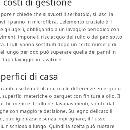
costi di gestione
pore richiede che si svuoti il serbatoio, si lasci la
avi il panno in microfibra. L’elemento cruciale è il
re gli ugelli, obbligando a un lavaggio periodico con
avimenti impone il risciacquo del rullo o dei pad sotto
ca. I rulli vanno sostituiti dopo un certo numero di
sa nel lungo periodo può superare quella dei panni in
e dopo lavaggio in lavatrice.
perfici di casa
trambi i sistemi brillano, ma le differenze emergono
uperfici materiche o parquet con finitura a olio. Il
lchi, mentre il rullo del lavapavimenti, spinto dal
fughe con maggiore decisione. Su legno delicato il
o, può igienizzare senza impregnare; il flusso
iù rischioso a lungo. Quindi la scelta può ruotare