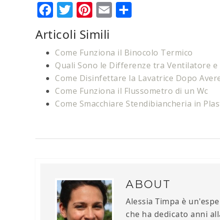
Facebook
Twitter
Pinterest
Email
Condividi
Articoli Simili
Come Funziona il Binocolo Termico
Quali Sono le Differenze tra Ventilatore e
Come Disinfettare la Lavatrice Dopo Aver
Come Funziona il Flussometro di un Wc
Come Smacchiare Stendibiancheria in Plas
ABOUT
Alessia Timpa è un'esper
che ha dedicato anni all