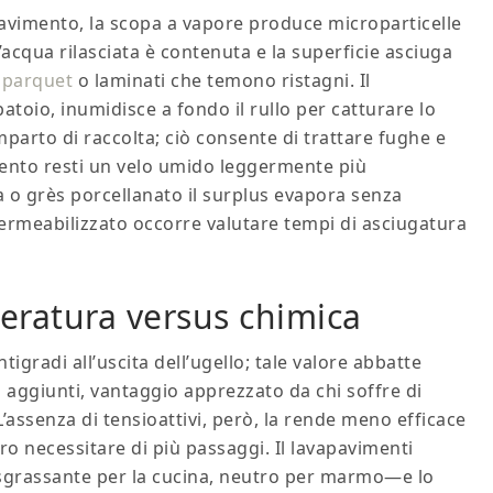
 pavimento, la scopa a vapore produce microparticelle
acqua rilasciata è contenuta e la superficie asciuga
r
parquet
o laminati che temono ristagni. Il
atoio, inumidisce a fondo il rullo per catturare lo
mparto di raccolta; ciò consente di trattare fughe e
ento resti un velo umido leggermente più
 o grès porcellanato il surplus evapora senza
rmeabilizzato occorre valutare tempi di asciugatura
eratura versus chimica
igradi all’uscita dell’ugello; tale valore abbatte
aggiunti, vantaggio apprezzato da chi soffre di
’assenza di tensioattivi, però, la rende meno efficace
ro necessitare di più passaggi. Il lavapavimenti
—sgrassante per la cucina, neutro per marmo—e lo