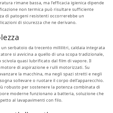
atura rimane bassa, ma l’efficacia igienica dipende
ficazione non termica può risultare sufficiente
za di patogeni resistenti occorrerebbe un
licazioni di sicurezza che ne derivano.
olezza
n serbatoio da trecento millilitri, caldaia integrata
zatore si avvicina a quello di una scopa tradizionale,
civola quasi lubrificato dal film di vapore. Il
 motore di aspirazione e rulli motorizzati. Su
 avanzare la macchina, ma negli spazi stretti e negli
ogna sollevare o ruotare il corpo dell’apparecchio.
più robusto per sostenere la potenza combinata di
pore moderne funzionano a batteria, soluzione che
petto al lavapavimenti con filo.