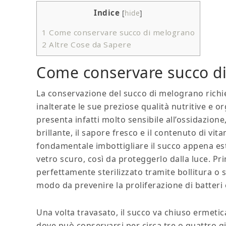
Indice
[
hide
]
1
Come conservare succo di melograno
2
Altre Cose da Sapere
Come conservare succo d
La conservazione del succo di melograno richi
inalterate le sue preziose qualità nutritive e o
presenta infatti molto sensibile all’ossidazio
brillante, il sapore fresco e il contenuto di vi
fondamentale imbottigliare il succo appena est
vetro scuro, così da proteggerlo dalla luce. Pr
perfettamente sterilizzato tramite bollitura o s
modo da prevenire la proliferazione di batteri
Una volta travasato, il succo va chiuso ermeti
dove può conservarsi per circa tre o quattro 