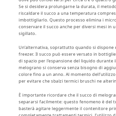
Se si desidera prolungarne la durata, il metodo
riscaldare il succo a una temperatura compresa 
imbottigliarlo. Questo processo elimina i mic
conservare il succo anche per diversi mesi in u
sigillato.
Un’alternativa, soprattutto quando si dispone d
freezer. Il succo può essere versato in bottigli
di spazio per l’espansione del liquido durante 
melograno si conserva senza bisogno di aggiu
colore fino a un anno. Al momento dell’utilizzo
per evitare che sbalzi termici bruschi ne alterin
È importante ricordare che il succo di melograno
separarsi facilmente: questo fenomeno è del t
basterà agitare leggermente il contenitore prim
completamente trattamenti termici, l’utilizzo d