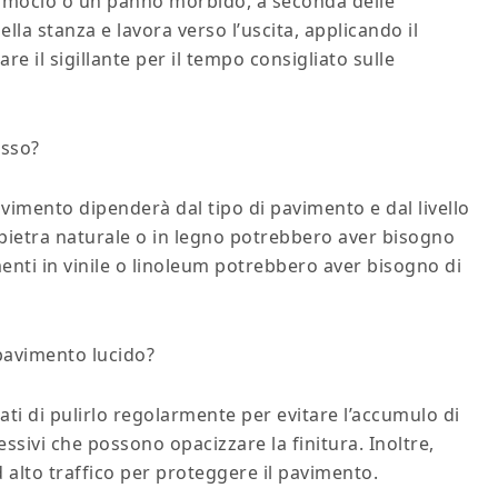
un mocio o un panno morbido, a seconda delle
lla stanza e lavora verso l’uscita, applicando il
re il sigillante per il tempo consigliato sulle
esso?
avimento dipenderà dal tipo di pavimento e dal livello
in pietra naturale o in legno potrebbero aver bisogno
menti in vinile o linoleum potrebbero aver bisogno di
pavimento lucido?
ti di pulirlo regolarmente per evitare l’accumulo di
essivi che possono opacizzare la finitura. Inoltre,
d alto traffico per proteggere il pavimento.